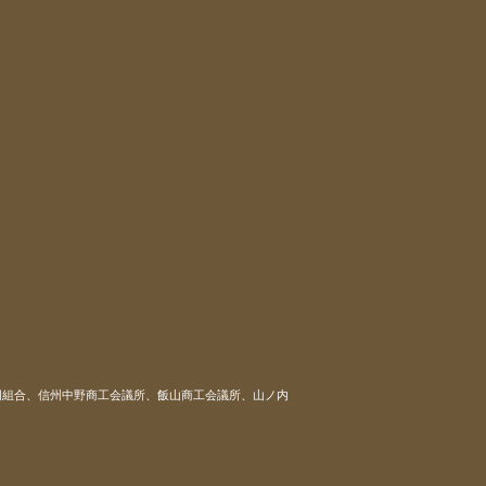
同組合、信州中野商工会議所、飯山商工会議所、山ノ内